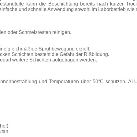
standteile kann die Beschichtung bereits nach kurzer Trock
 einfache und schnelle Anwendung sowohl im Laborbetrieb wie a
ilen oder Schmelzresten reinigen.
.
ine gleichmäßige Sprühbewegung erzielt.
icken Schichten besteht die Gefahr der Rißbildung.
darf weitere Schichten aufgetragen werden.
Sonnenbestrahlung und Temperaturen über 50°C schützen. ALU
hol)
utan