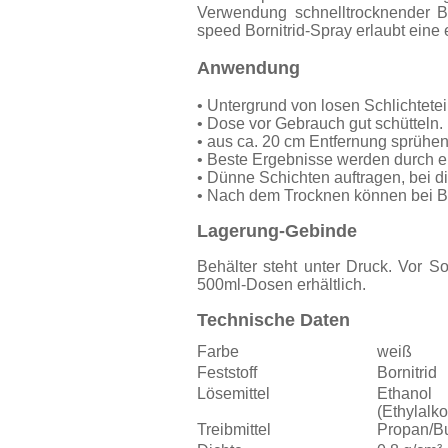
Verwendung schnelltrocknender Be
speed Bornitrid-Spray erlaubt eine
A
nwendung
• Untergrund von losen Schlichtete
• Dose vor Gebrauch gut schütteln.
• aus ca. 20 cm Entfernung sprühen
• Beste Ergebnisse werden durch e
• Dünne Schichten auftragen, bei d
• Nach dem Trocknen können bei Be
Lagerung-Gebinde
Behälter steht unter Druck. Vor 
500ml-Dosen erhältlich.
Technische Daten
Farbe
weiß
Feststoff
Bornitrid
Lösemittel
Ethanol
(Ethylalko
Treibmittel
Propan/B